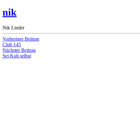
nik
Nik Linder
Beitragsnavigation
Vorheriger
Vorheriger Beitrag
Beitrag:
Club 145
Nächster
Nächster Beitrag
Beitrag:
Sei Kuh selbst